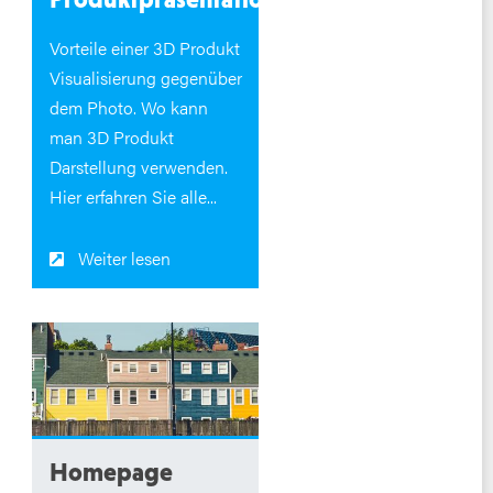
Vorteile einer 3D Produkt
Visualisierung gegenüber
dem Photo. Wo kann
man 3D Produkt
Darstellung verwenden.
Hier erfahren Sie alle...
Weiter lesen
Homepage