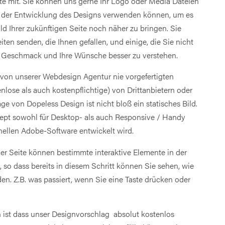
te mit. Sie können uns gerne Ihr Logo oder Media Dateien
ei der Entwicklung des Designs verwenden können, um es
d Ihrer zukünftigen Seite noch näher zu bringen. Sie
ten senden, die Ihnen gefallen, und einige, die Sie nicht
n Geschmack und Ihre Wünsche besser zu verstehen.
von unserer Webdesign Agentur nie vorgefertigten
nlose als auch kostenpflichtige) von Drittanbietern oder
e von Dopeless Design ist nicht bloß ein statisches Bild.
zept sowohl für Desktop- als auch Responsive / Handy
onellen Adobe-Software entwickelt wird.
er Seite können bestimmte interaktive Elemente in der
 so dass bereits in diesem Schritt können Sie sehen, wie
en. Z.B. was passiert, wenn Sie eine Taste drücken oder
 ist dass unser Designvorschlag absolut kostenlos