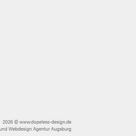
Impressum
2026 © www.dopeless-design.de
Datenschutz
und Webdesign Agentur Augsburg