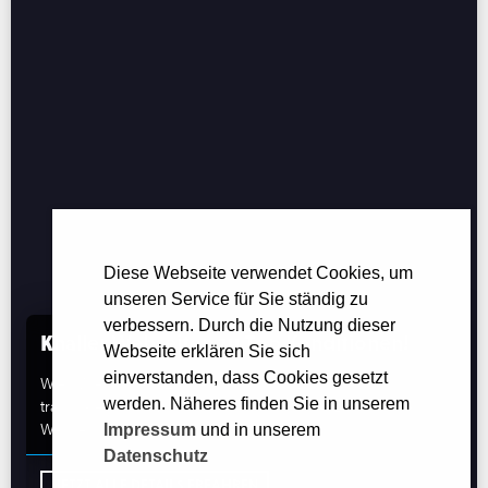
Diese Webseite verwendet Cookies, um
unseren Service für Sie ständig zu
verbessern. Durch die Nutzung dieser
Knaller Webseiten zu Top Konditionen!
Webseite erklären Sie sich
einverstanden, dass Cookies gesetzt
Wie? Wie schnell? Zu welchem Preis? Wir geben
werden. Näheres finden Sie in unserem
transparente Antworten auf alle Ihre Fragen zum Thema
Webdesign.
Impressum
und in unserem
Datenschutz
JETZT ALLE DETAILS ERFAHREN